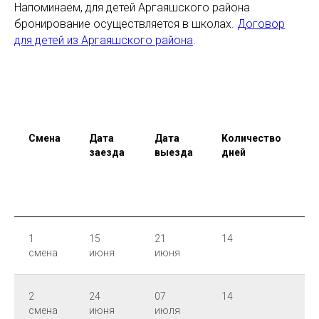
Напоминаем, для детей Аргаяшского района
бронирование осуществляется в школах.
Договор
для детей из Аргаяшского района
.
Смена
Дата
Дата
Количество
В
заезда
выезда
дней
з
1
15
21
14
8:
смена
июня
июня
1
2
24
07
14
8:
смена
июня
июля
1